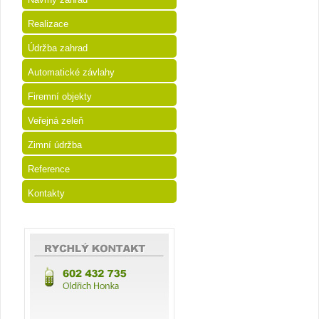
Realizace
Údržba zahrad
Automatické závlahy
Firemní objekty
Veřejná zeleň
Zimní údržba
Reference
Kontakty